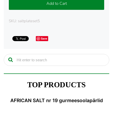
Add to Cart
SKU:
saltplateset5
Save
TOP PRODUCTS
AFRICAN SALT nr 19 gurmeesoolapärlid