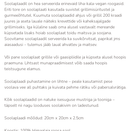
Soolaplaadil on hea serveerida erinevaid liha-kala-vegan roogasid.
Eriti tore on soolaplaati kasutada suvistel grillimisüritustel ja
gurmeeõhtutel. Kuumuta soolaplaadid ahjus või grillil 200 kraadi
juures ja aseta lauale näiteks krevettide või kaheksajalgade
grillimiseks. Iga külaline saab oma alusel vastavalt mereande
küpsetada lisaks hoiab soolaplaat toidu maitsva ja soojana.
Soovitame soolaplaadil serveerida ka suvikõrvitsat, paprikat jms
aiasaadusi – tulemus jääb laual ahvatlev ja maitsev.
Või pane soolaplaat grillile või gaasipliidile ja küpseta alusel hoopis
praemuna. Lihtsast munapraadimisest võib saada hoopis
teistsugune elamus.
Soolaplaadi puhastamine on lihtne – peale kasutamist pese
voolava vee all puhtaks ja kuivata pehme rätiku või pabersalvrätiga.
Kõik soolaplaadid on natuke isesuguse mustriga ja tooniga –
täpselt nii nagu looduses soolakivim on ladestunud.
Soolaplaadi mõõdud: 20cm x 20cm x 2.5cm
Koostis: 100% Himaalaja roosa sool