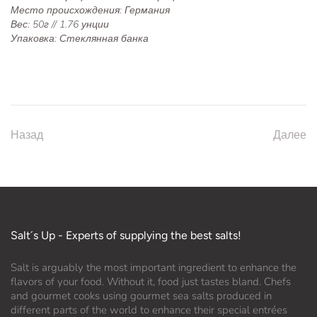
Место происхождения: Германия
Вес: 50г // 1.76 унции
Упаковка: Стеклянная банка
Назад
Далее
Salt´s Up - Experts of supplying the best salts!
Salt is arguably the most important ingredient to enhance the
flavors of your food. Without it, food just tastes bland. Chefs
and gourmet cooks using gourmet sea salts produced in
different parts of the world to enhance their special entrées