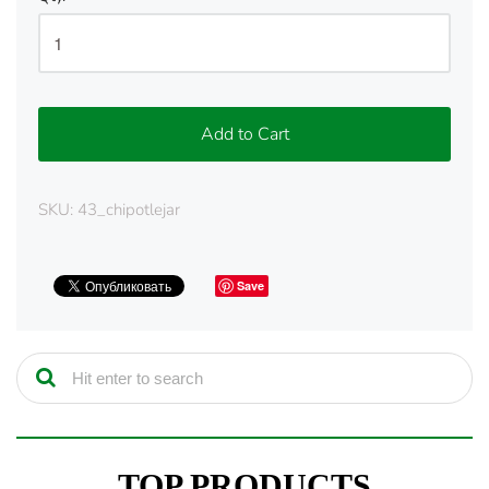
Add to Cart
SKU:
43_chipotlejar
Save
TOP PRODUCTS