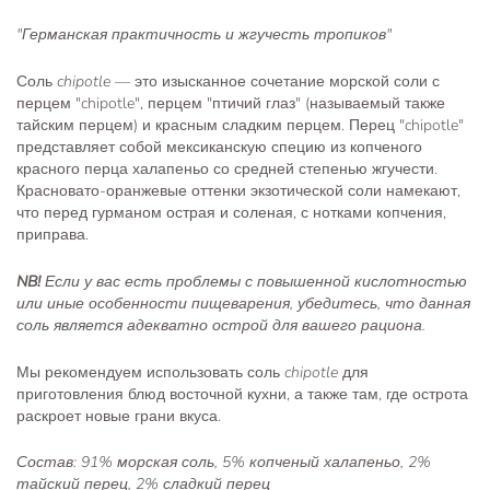
"Германская практичность и жгучесть тропиков"
Соль
chipotle
— это изысканное сочетание морской соли с
перцем "chipotle", перцем "птичий глаз" (называемый также
тайским перцем) и красным сладким перцем. Перец "chipotle"
представляет собой мексиканскую специю из копченого
красного перца халапеньо со средней степенью жгучести.
Красновато-оранжевые оттенки экзотической соли намекают,
что перед гурманом острая и соленая, с нотками копчения,
приправа.
NB!
Если у вас есть проблемы с повышенной кислотностью
или иные особенности пищеварения, убедитесь, что данная
соль является адекватно острой для вашего рациона.
Мы рекомендуем использовать соль
chipotle
для
приготовления блюд восточной кухни, а также там, где острота
раскроет новые грани вкуса.
Состав: 91% морская соль, 5% копченый халапеньо, 2%
тайский перец, 2% сладкий перец