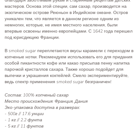
благодаря заботливым рукам и старинным рецептам датских
мастеров. Основа этой специи, сам сахар, производится на
экзотическом острове Реюньон в Индийском океане. Остров
уникален тем, что является в данном регионе одним из
немногих, которые, не имея местного населения, были
впервые освоены именно европейцами. С 1642 года перешел
под юрисдикцию Франции.
В
smoked sugar
переплетаются вкусы карамели с переходом в
копченые нотки. Рекомендуем использовать его для придания
особой пикантности кофе или какао присыпав пенку напитка
парочкой кристаллов сахара. Также хорошо подойдет для
выпечки и украшения коктейлей. Смело экспериментируйте,
ведь спектр применения
smoked sugar
безграничен!
Состав: 100% копченый сахар
Место происхождения: Франция, Дания
Эко-упаковка доступна в размерах:
- 500г // 17.6 унции
- 1 кг // 2.2 фунта
- 5 кг // 11 фунтов