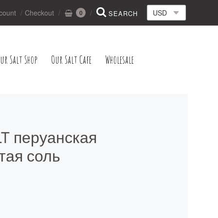
count
Checkout
0
ur Salt Shop
Our Salt Cafe
Wholesale
T перуанская
тая соль