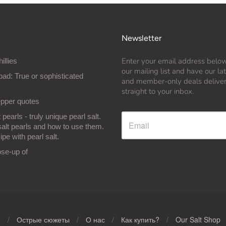
Newsletter
Enter your email address below
hillies
our mailing list and have our l
bad: True or sophisticated
and member-only deals delive
straight to your inbox.
epper quotes
 pearls - truly unique pearl salt.
salt pearls and how to use them.
ipe with pearl salt.
ose-up of
н
/
Острые сюжеты
/
О нас
/
Как купить?
/
Our Salt Shop