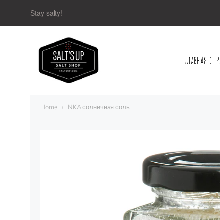
Stay salty!
Главная ст
Navigation:
Main
Home
INKA солнечная соль
menu