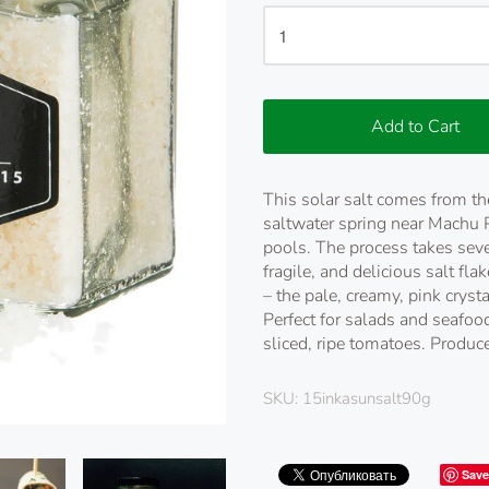
Add to Cart
This solar salt comes from t
saltwater spring near Machu
pools. The process takes seve
fragile, and delicious salt fla
– the pale, creamy, pink cryst
Perfect for salads and seafoo
sliced, ripe tomatoes. Produce
SKU:
15inkasunsalt90g
Save