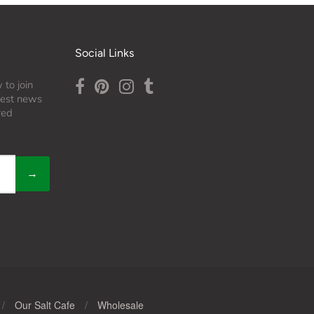
Social Links
 to join
atest news
red
→
/
Our Salt Cafe
/
Wholesale