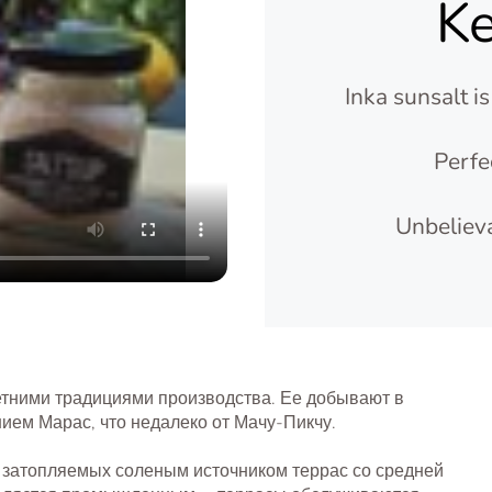
Ke
Inka sunsalt i
Perfe
Unbelieva
-летними традициями производства. Ее добывают в
нием Марас, что недалеко от Мачу-Пикчу.
 затопляемых соленым источником террас со средней