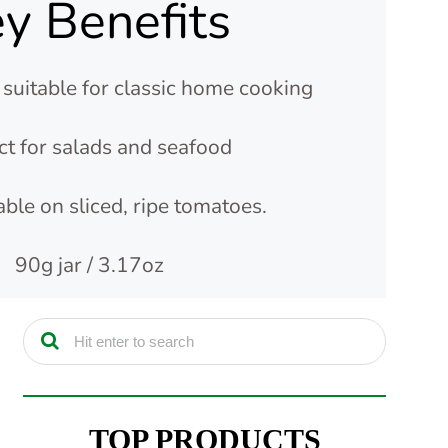
y Benefits
s suitable for classic home cooking
ct for salads and seafood
ble on sliced, ripe tomatoes.
90g jar / 3.17oz
TOP PRODUCTS