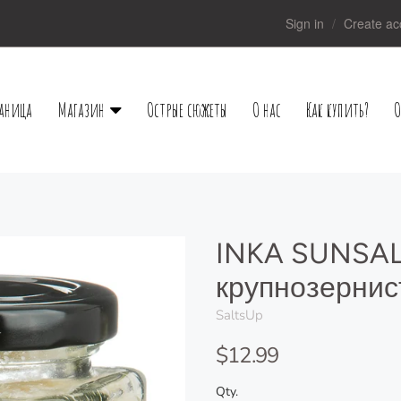
Sign in
Create ac
раница
Магазин
Острые сюжеты
О нас
Как купить?
O
INKA SUNSAL
крупнозернис
SaltsUp
$12.99
Qty.