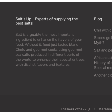
Salt´s Up - Experts of supplying the
Blog
best salts!
Chill with c
Salt is arguably the most important
Spices go 
ingredient to enhance the flavors of your
Myth?
food. Without it, food just tastes bland.
Chefs and gourmet cooks using gourmet
Salt and p
sea salts produced in different parts of
African salt
the world to enhance their special entrées
History of 
with distinct flavors and textures.
Special rec
Another cl
Главная страница
/
Магази