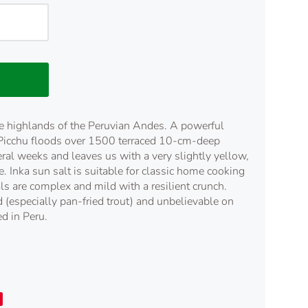
he highlands of the Peruvian Andes. A powerful
 Picchu floods over 1500 terraced 10-cm-deep
ral weeks and leaves us with a very slightly yellow,
ke. Inka sun salt is suitable for classic home cooking
als are complex and mild with a resilient crunch.
d (especially pan-fried trout) and unbelievable on
d in Peru.