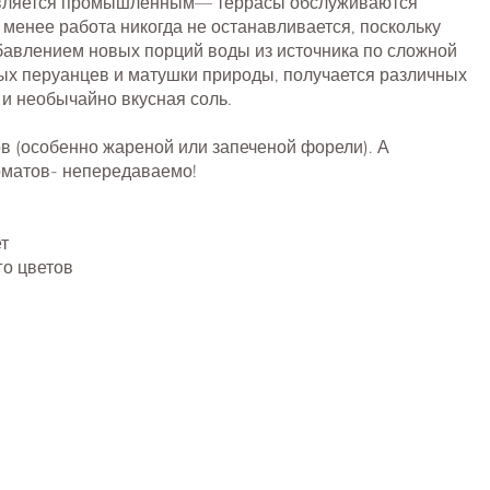
 является промышленным— террасы обслуживаются
менее работа никогда не останавливается, поскольку
обавлением новых порций воды из источника по сложной
ых перуанцев и матушки природы, получается различных
я и необычайно вкусная соль.
тов (особенно жареной или запеченой форели). А
томатов- непередаваемо!
т
го цветов