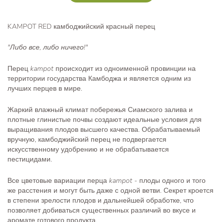
KAMPOT RED камбоджийский красный перец
"Либо все, либо ничего!"
Перец
kampot
происходит из одноименной провинции на
территории государства Камбоджа и является одним из
лучших перцев в мире.
Жаркий влажный климат побережья Сиамского залива и
плотные глинистые почвы создают идеальные условия для
выращивания плодов высшего качества. Обрабатываемый
вручную, камбоджийский перец не подвергается
искусственному удобрению и не обрабатывается
пестицидами.
Все цветовые вариации перца
kampot
- плоды одного и того
же расстения и могут быть даже с одной ветви. Секрет кроется
в степени зрелости плодов и дальнейшей обработке, что
позволяет добиваться существенных различий во вкусе и
аромате готового продукта.