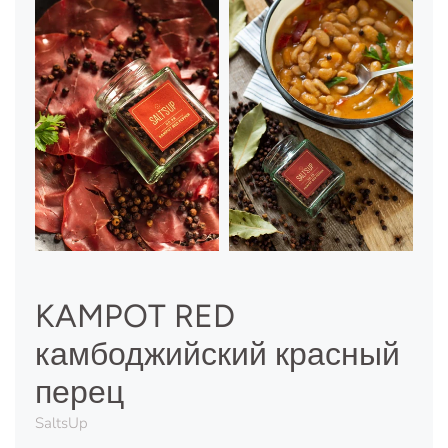
KAMPOT RED
камбоджийский красный
перец
SaltsUp