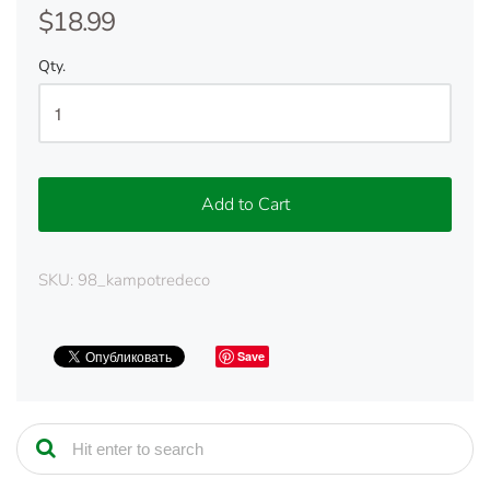
$18.99
Qty.
Add to Cart
SKU:
98_kampotredeco
Save