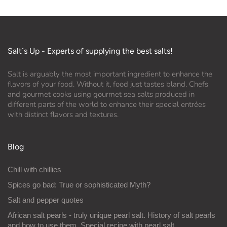
Salt´s Up - Experts of supplying the best salts!
Salt is arguably the most important ingredient to enhance the
flavors of your food. Without it, food just tastes bland. Chefs
and gourmet cooks using gourmet sea salts produced in
different parts of the world to enhance their special entrées
with distinct flavors and textures.
Blog
Chill with chillies
Spices go bad: True or sophisticated Myth?
Salt and pepper quotes
African salt pearls - truly unique pearl salt. History of salt pearls
and how to use them. Special recipe with pearl salt.