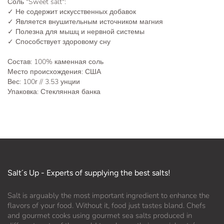
Соль "Sweet salt":
✓ Не содержит искусственных добавок
✓ Является внушительным источником магния
✓ Полезна для мышц и нервной системы
✓ Способствует здоровому сну
Состав: 100% каменная соль
Место происхождения: США
Вес: 100г // 3.53 унции
Упаковка: Стеклянная банка
Salt´s Up - Experts of supplying the best salts!
Salt is arguably the most important ingredient to enhance the
flavors of your food. Without it, food just tastes bland. Chefs
and gourmet cooks using gourmet sea salts produced in